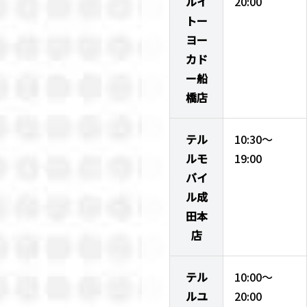
ルイ
20:00
トー
ヨー
カド
ー船
橋店
テル
10:30～
ルモ
19:00
バイ
ル成
田本
店
テル
10:00～
ルユ
20:00