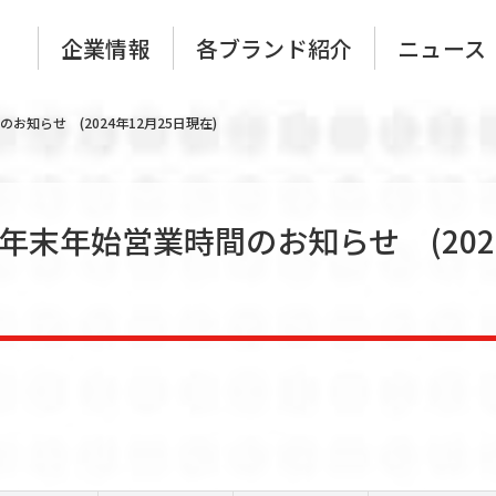
企業情報
各ブランド紹介
ニュース
間のお知らせ (2024年12月25日現在)
トップメッセージ
組織図
企業理念
沿革
5年 年末年始営業時間のお知らせ (202
会社概要
グループ会
店舗一覧
事業パート