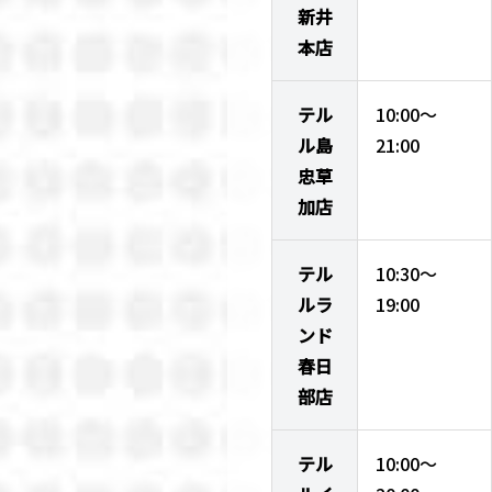
新井
本店
テル
10:00～
ル島
21:00
忠草
加店
テル
10:30～
ルラ
19:00
ンド
春日
部店
テル
10:00～